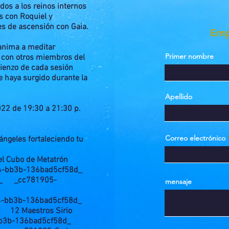
dos a los reinos internos
s con Roquiel y
es de ascensión con Gaia.
Em
 anima a meditar
Primer nombre
e con otros miembros del
mienzo de cada sesión
e haya surgido durante la
Apellido
22 de 19:30 a 21:30 p.
Correo electrónico
cángeles fortaleciendo tu
el Cubo de Metatrón
4-bb3b-136bad5cf58d_
d_ _cc781905-
mensaje
4-bb3b-136bad5cf58d_
8d_
12 Maestros Sirio
-bb3b-136bad5cf58d_