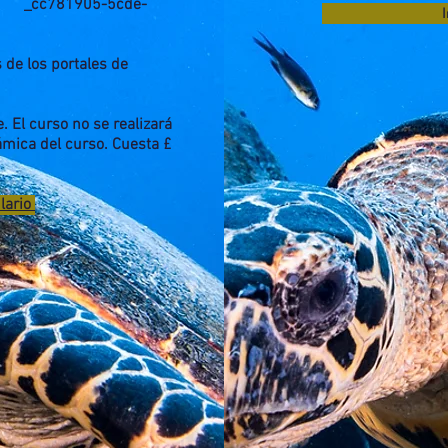
_ _cc781905-5cde-
I
 de los portales de
 El curso no se realizará
ámica del curso. Cuesta £
ulario