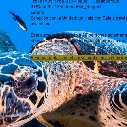
_cc781905-5cde-3194-bb3b- 136bad5cf58d
3194-bb3b-136bad5cf58d_
Roquiel
serafín
Conexión con la Unidad: un viaje con Gaia a través
ascensión.
Este curso está limitado a 20 personas solamente.
si reservan menos de 6 personas debido a la din
350.
Reserva tu plaza en el curso aquí o envía el form