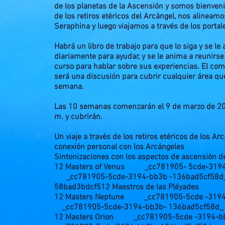
de los planetas de la Ascensión y somos bienveni
de los retiros etéricos del Arcángel, nos alineamo
Seraphina y luego viajamos a través de los portal
Habrá un libro de trabajo para que lo siga y se le
diariamente para ayudar, y se le anima a reunirs
curso para hablar sobre sus experiencias. El co
será una discusión para cubrir cualquier área qu
semana.
Las 10 semanas comenzarán el 9 de marzo de 20
m. y cubrirán.
Un viaje a través de los retiros etéricos de los Ar
conexión personal con los Arcángeles
Sintonizaciones con los aspectos de ascensión d
12 Masters of Venus _cc781905- 5cde-319
_cc781905-5cde-3194-bb3b -136bad5cf58
58bad3bdcf5
12 Maestros de las Pléyades
12 Masters Neptune _cc781905-5cde -319
_cc781905-5cde-3194-bb3b- 136bad5cf5
12 Masters Orion _cc781905-5cde -3194