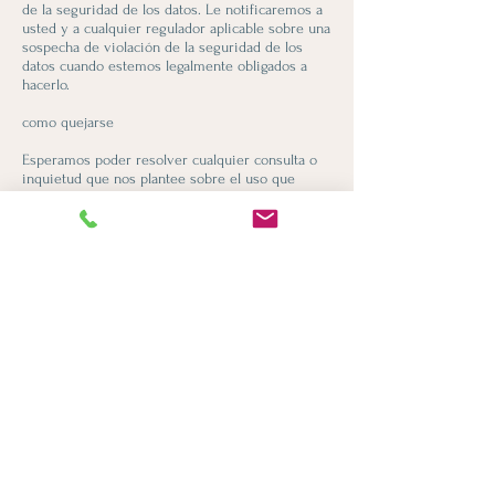
de la seguridad de los datos. Le notificaremos a
usted y a cualquier regulador aplicable sobre una
sospecha de violación de la seguridad de los
datos cuando estemos legalmente obligados a
hacerlo.
como quejarse
Esperamos poder resolver cualquier consulta o
inquietud que nos plantee sobre el uso que
hacemos de su información.
The
Reglamento General de Protección de
Datos
también le da derecho a presentar una
queja ante una autoridad supervisora, en
particular en el estado de la Unión Europea (o
Espacio Económico Europeo) donde trabaja,
donde vive normalmente o donde ocurrió
cualquier supuesta infracción de las leyes de
protección de datos . La autoridad supervisora
en el Reino Unido es el Comisionado de
Información, a quien se puede contactar
en
https://ico.org.uk/preocupaciones/
o por
teléfono:
0303 123 1113
.
Política de cookies