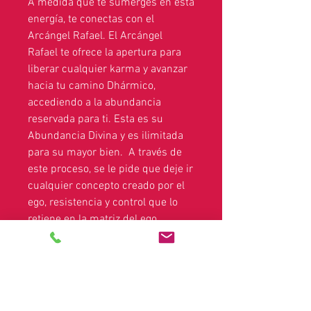
A medida que te sumerges en esta
energía, te conectas con el
Arcángel Rafael. El Arcángel
Rafael te ofrece la apertura para
liberar cualquier karma y avanzar
hacia tu camino Dhármico,
accediendo a la abundancia
reservada para ti. Esta es su
Abundancia Divina y es ilimitada
para su mayor bien. A través de
este proceso, se le pide que deje ir
cualquier concepto creado por el
ego, resistencia y control que lo
retiene en la matriz del ego
tridimensional y permita que el
Arcángel Rafael traiga sanación
para ayudarlo a alinearse más
firmemente con su Diseño Divino;
brillando intensamente su luz