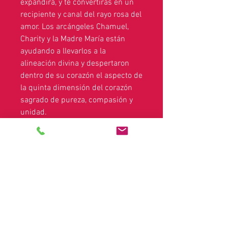
expandirá, y te convertirás en un
recipiente y canal del rayo rosa del
amor. Los arcángeles Chamuel,
Charity y la Madre María están
ayudando a llevarlos a la
alineación divina y despertaron
dentro de su corazón el aspecto de
la quinta dimensión del corazón
sagrado de pureza, compasión y
unidad.
Se le pide que invoque a los
Arcángeles Chamuel, Caridad y
Madre María para que trabajen con
usted para liberar la resistencia y
aumentar su conexión con este
rayo de luz y el Sagrado Corazón. Y
para activar su chakra del corazón
a la unidad global de 5ª dimensión