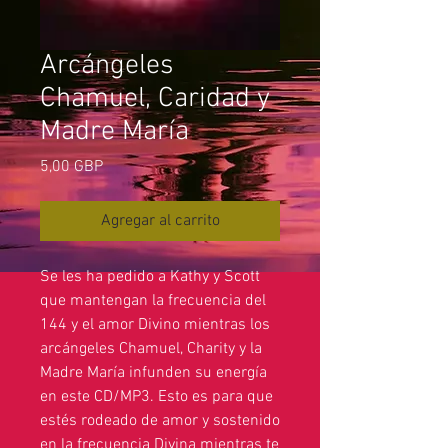
Arcángeles
Chamuel, Caridad y
Madre María
Precio
5,00 GBP
Agregar al carrito
Se les ha pedido a Kathy y Scott
que mantengan la frecuencia del
144 y el amor Divino mientras los
arcángeles Chamuel, Charity y la
Madre María infunden su energía
en este CD/MP3. Esto es para que
estés rodeado de amor y sostenido
en la frecuencia Divina mientras te