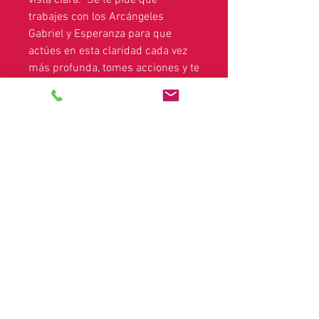
vista clara. Se te pide que
trabajes con los Arcángeles
Gabriel y Esperanza para que
actúes en esta claridad cada vez
más profunda, tomes acciones y te
sientas bien con ellos; para que
puedas manifestar tu Abundancia
Divina de paz interior, felicidad,
alegría, amor, salud perfecta junto
con el éxito y la riqueza.
Deja que cada célula de tu cuerpo
sea tu antena.
Nota legal:
Debido a las leyes que rigen las
demostraciones de mediumnidad, las lecturas
privadas y otros servicios espirituales, estos