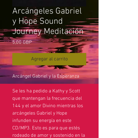
Arcángeles Gabriel
y Hope Sound
Journey Meditación
Precio
5,00 GBP
Agregar al carrito
Arcángel Gabriel y la Esperanza
Se les ha pedido a Kathy y Scott
que mantengan la frecuencia del
144 y el amor Divino mientras los
arcángeles Gabriel y Hope
infunden su energía en este
CD/MP3. Esto es para que estés
rodeado de amor y sostenido en la