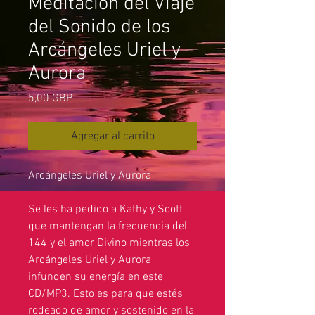
Meditación del Viaje
del Sonido de los
Arcángeles Uriel y
Aurora
Precio
5,00 GBP
Agregar al carrito
Arcángeles Uriel y Aurora
Se les ha pedido a Kathy y Scott
que mantengan la frecuencia del
144 y el amor Divino mientras los
Arcángeles Uriel y Aurora
infunden su energía en este
CD/MP3. Esto es para que estés
rodeado de amor y sostenido en la