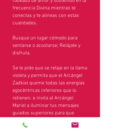
rodeado de amor y sostenido en la
frecuencia Divina mientras te
conectas y te alineas con estas
cualidades.
Busque un lugar cómodo para
sentarse o acostarse; Relájate y
disfruta.
Se le pide que se relaje en la llama
violeta y permita que el Arcángel
Zadkiel queme todas las energías
egocéntricas inferiores que lo
retienen; e invita al Arcángel
Mariel a iluminar tus mensajes
guiados superiores para que
sientas, veas, oigas y conozcas.
Simplemente relájate y déjate