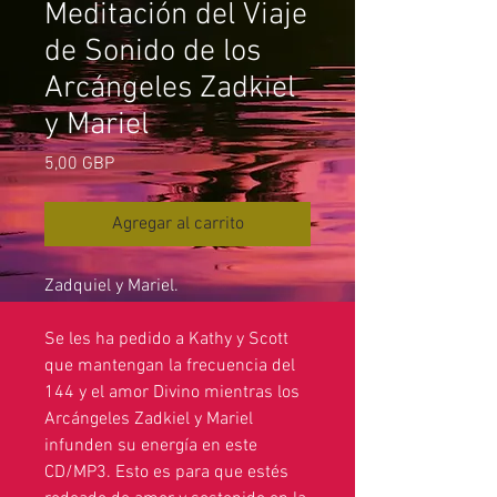
Meditación del Viaje
de Sonido de los
Arcángeles Zadkiel
y Mariel
Precio
5,00 GBP
Agregar al carrito
Zadquiel y Mariel.
Se les ha pedido a Kathy y Scott
que mantengan la frecuencia del
144 y el amor Divino mientras los
Arcángeles Zadkiel y Mariel
infunden su energía en este
CD/MP3. Esto es para que estés