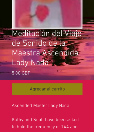
Meditación del Viaje
de Sonido de la
Maestra Ascendida
Lady Nada
Precio
5,00 GBP
Agregar al carrito
Ascended Master Lady Nada
Kathy and Scott have been asked
to hold the frequency of 144 and