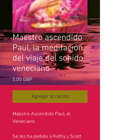
Maestro ascendido
Paul, la meditación
del viaje del sonido
veneciano
Precio
5,00 GBP
Agregar al carrito
Maestro Ascendido Paul, el
Veneciano
Se les ha pedido a Kathy y Scott