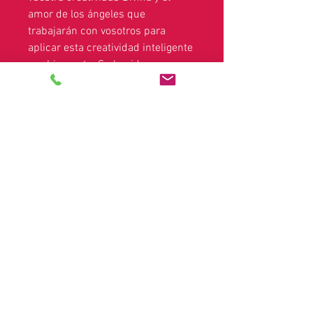
amor de los ángeles que
trabajarán con vosotros para
aplicar esta creatividad inteligente
y sabiamente. Se le pide que
invoque al Maestro Paul para que
trabaje con usted para liberar la
resistencia y aumentar su
conexión con este rayo de luz.
Pidió estar conectado más
firmemente a Ray 3.
Nota legal:
Debido a las leyes que rigen las
demostraciones de mediumnidad, las lecturas
privadas y otros servicios espirituales, estos
se clasifican como con fines de