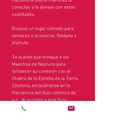
frecuencia Divina mientras te
conectas y te alineas con estas
cualidades.
Busque un lugar cómodo para
sentarse o acostarse; Relájate y
disfruta.
Se le pide que Invoque a los
Maestros de Neptuno para
fortalecer su conexión con el
Chakra de la Estrella de la Tierra
Cósmica; enraizándose en la
frecuencia del flujo cósmico de
luz. Al acceder a este flujo,
recibirá una descarga de sabiduría
de la Atlántida y Lemuria.
Viaja en el flujo cósmico.