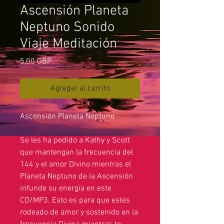
Ascensión Planeta
Neptuno Sonido
Viaje Meditación
Precio
5,00 GBP
Agregar al carrito
Ascensión Planeta Neptuno
Se les ha pedido a Kathy y Scott
que mantengan la frecuencia del
144 y el amor Divino mientras el
Planeta Neptuno de la Ascensión
infunde su energía en este
CD/MP3. Esto es para que estés
rodeado de amor y sostenido en la