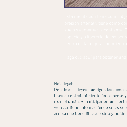
Esta meditación tiene como objet
presión arterial y tiene como ob
suelo y aumentar la confianza. T
espacio y a liberarte de los pen
centra en la respiración mientr
Haga clic aquí para obtener una 
Nota legal:
Debido a las leyes que rigen las demost
fines de entretenimiento únicamente y n
reemplazarán. Al participar en una lectu
web contiene información de seres supe
acepta que tiene libre albedrío y no tie