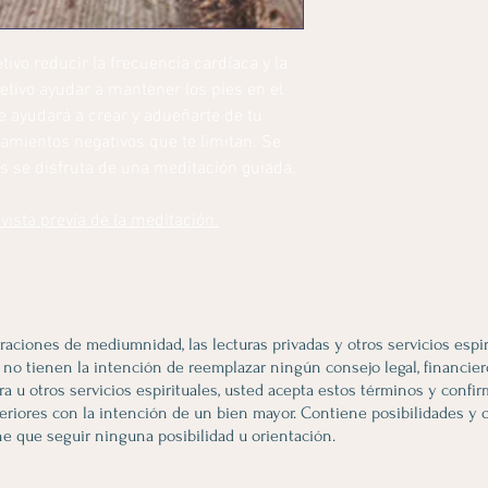
ivo reducir la frecuencia cardíaca y la
jetivo ayudar a mantener los pies en el
e ayudará a crear y adueñarte de tu
samientos negativos que te limitan. Se
as se disfruta de una meditación guiada.
vista previa de la meditación.
raciones de mediumnidad, las lecturas privadas y otros servicios espir
o tienen la intención de reemplazar ningún consejo legal, financiero,
ra u otros servicios espirituales, usted acepta estos términos y confi
riores con la intención de un bien mayor. Contiene posibilidades y o
ne que seguir ninguna posibilidad u orientación.