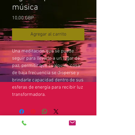
música
Precio
10,00 GBP
Agregar al carrito
Una meditación que se puede
seguir para llevarlo a un lugar de
paz, permitir que cualquier 'cosa'
de baja frecuencia se disperse y
brindarle capacidad dentro de sus
esferas de energía para recibir luz
transformadora.
Nota legal:
Debido a las leyes que rigen las
demostraciones de mediumnidad, las lecturas