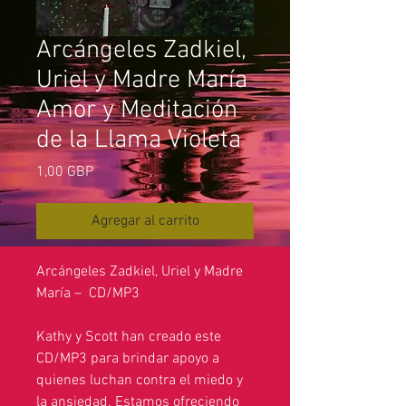
Arcángeles Zadkiel,
Uriel y Madre María
Amor y Meditación
de la Llama Violeta
Precio
1,00 GBP
Agregar al carrito
Arcángeles Zadkiel, Uriel y Madre
María – CD/MP3
Kathy y Scott han creado este
CD/MP3 para brindar apoyo a
quienes luchan contra el miedo y
la ansiedad. Estamos ofreciendo