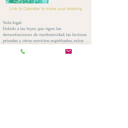
Link to Calendar to make your booking
Nota legal:
Debido a las leyes que rigen las
demostraciones de mediumnidad, las lecturas
privadas y otros servicios espirituales, estos
se clasifican como con fines de
entretenimiento únicamente y no tienen la
intención de reemplazar ningún consejo legal,
financiero, médico o profesional, ni lo
reemplazarán. Al participar en una lectura u
otros servicios espirituales, usted acepta estos
términos y confirma que es mayor de 18 años.
Este sitio web contiene información de seres
superiores con la intención de un bien mayor.
Contiene posibilidades y orientación
solamente y al leerlo usted acepta que tiene
libre albedrío y no tiene que seguir ninguna
posibilidad u orientación.