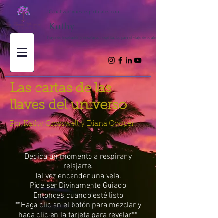
Canalizaciones espirituales con
Kathy
Trayendo inspiración y enseñanzas espirituales para el viaje de su alma
Las cartas de las
llaves del universo
Por Kathy Crosswell y Diana Cooper
Dedica un momento a respirar y
relajarte.
Tal vez encender una vela.
Pide ser Divinamente Guiado
Entonces cuando esté listo
**Haga clic en el botón para mezclar y
haga clic en la tarjeta para revelar**