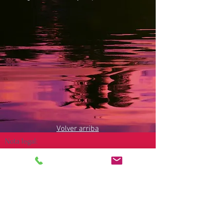
Volver arriba
Nota legal:
Debido a las leyes que rigen las
demostraciones de mediumnidad, las lecturas
privadas y otros servicios espirituales, estos
se clasifican como con fines de
entretenimiento únicamente y no tienen la
intención de reemplazar ningún consejo legal,
financiero, médico o profesional, ni lo